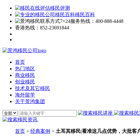
移民评测
移民百科
7×24服务热线：
400-888-4448
香港热线：
852-23691844
首页
热门地区
商业移民
创业移民
技术及其它移民
海外留学
关于景鸿集团
首页
>
经典案例
>
土耳其移民|看准这几点优势，大批客