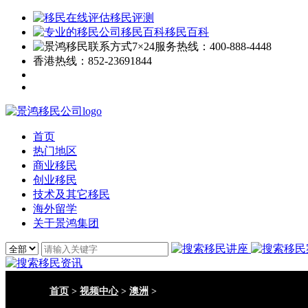
移民评测
移民百科
7×24服务热线：
400-888-4448
香港热线：
852-23691844
首页
热门地区
商业移民
创业移民
技术及其它移民
海外留学
关于景鸿集团
首页
>
视频中心
>
澳洲
>