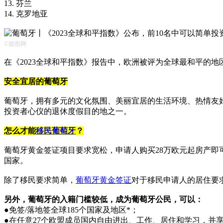
13. 芬兰
14. 克罗地亚
©摄图网
在《2023全球和平指数》报告中，欧洲被评为全球最和平的
安全宜居的葡萄牙
葡萄牙，拥有多元的文化氛围、美丽宜居的生活环境、热情友
投资者心仪的退休度假目的地之一。
怎么才能
移民葡萄牙
？
葡萄牙黄金签证项目要求宽松，申请人购买28万欧元起房产即
国家。
除了移民要求简单，
葡萄牙黄金签证
对于移民申请人的居住要
另外，葡萄牙的入籍门槛较低，成为葡萄牙公民，可以：
●免签/落地签全球185个国家及地区*；
●在任意27个欧盟成员国内自由进出、工作、居住和学习，并