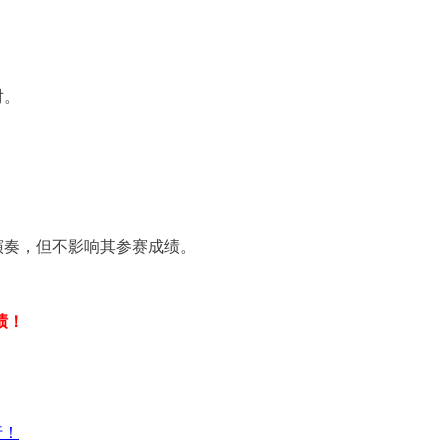
对。
演奏，但不影响其参赛成绩。
绩！
行！