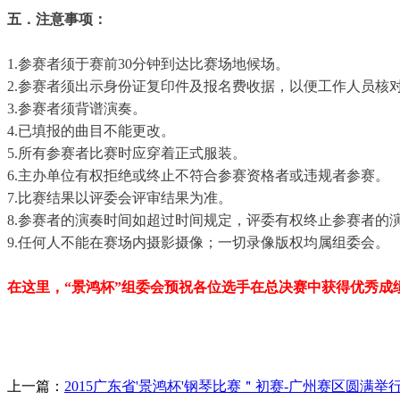
五．注意事项：
1.参赛者须于赛前30分钟到达比赛场地候场。
2.参赛者须出示身份证复印件及报名费收据，以便工作人员核
3.参赛者须背谱演奏。
4.已填报的曲目不能更改。
5.所有参赛者比赛时应穿着正式服装。
6.主办单位有权拒绝或终止不符合参赛资格者或违规者参赛。
7.比赛结果以评委会评审结果为准。
8.参赛者的演奏时间如超过时间规定，评委有权终止参赛者的
9.任何人不能在赛场内摄影摄像；一切录像版权均属组委会。
在这里，“景鸿杯”组委会预祝各位选手在总决赛中获得优秀成
上一篇：
2015广东省'景鸿杯'钢琴比赛＂初赛-广州赛区圆满举