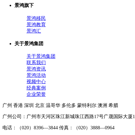
景鸿旗下
景鸿移民
景鸿教育
景鸿汇
关于景鸿集团
关于景鸿集团
联系我们
景鸿资讯
景鸿活动
视频中心
经典案例
企业荣誉
广州
香港
深圳
北京
温哥华
多伦多
蒙特利尔
澳洲
希腊
广州公司：广州市天河区珠江新城珠江西路17号广晟国际大厦1
电话：（020）8396—3844 传真：（020）3888—0964