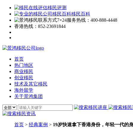
移民评测
移民百科
7×24服务热线：
400-888-4448
香港热线：
852-23691844
首页
热门地区
商业移民
创业移民
技术及其它移民
海外留学
关于景鸿集团
首页
>
经典案例
>
19岁快速拿下香港身份，年轻一代的